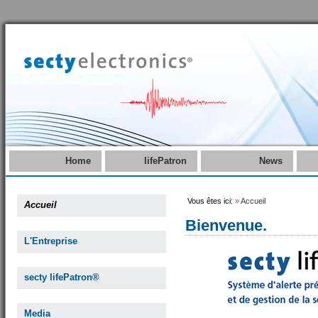
Home
lifePatron
News
Vous êtes ici:
»
Accueil
Accueil
Bienvenue.
L'Entreprise
secty lifePatron®
Media