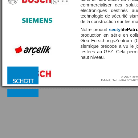
commercialiser des solut
électroniques destinés a
technologie de sécurité sis
de la construction sur les 
Notre produit
secty
lifePatr
production en série en coll
Geo ForschungsZentrum (GF
sismique précoce a vu le j
testées au GFZ. Cela perme
haut niveau.
© 2026 sect
E-Mail
| Tel: +49-2305-9