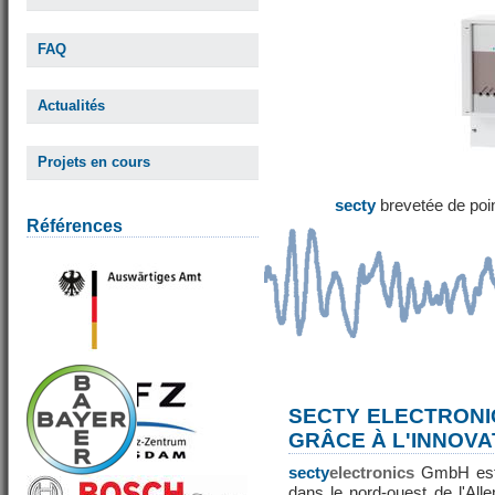
FAQ
Actualités
Projets en cours
secty
brevetée de poi
Références
SECTY ELECTRONI
GRÂCE À L'INNOVA
secty
electronics
GmbH est 
dans le nord-ouest de l'All