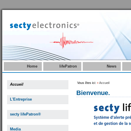
Home
lifePatron
News
Vous êtes ici:
»
Accueil
Accueil
Bienvenue.
L'Entreprise
secty lifePatron®
Media