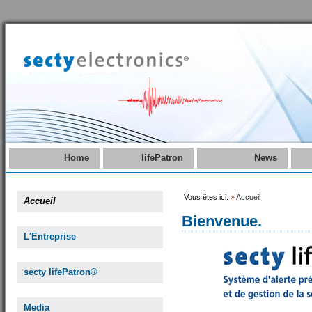
Home
lifePatron
News
Vous êtes ici:
»
Accueil
Accueil
Bienvenue.
L'Entreprise
secty lifePatron®
Media