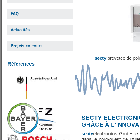
FAQ
Actualités
Projets en cours
secty
brevetée de poi
Références
SECTY ELECTRONI
GRÂCE À L'INNOVA
secty
electronics
GmbH est 
dans le nord-ouest de l'All