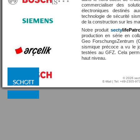
commercialiser des solut
électroniques destinés a
technologie de sécurité sis
de la construction sur les 
Notre produit
secty
lifePatr
production en série en coll
Geo ForschungsZentrum (GF
sismique précoce a vu le j
testées au GFZ. Cela perme
haut niveau.
© 2026 sect
E-Mail
| Tel: +49-2305-9