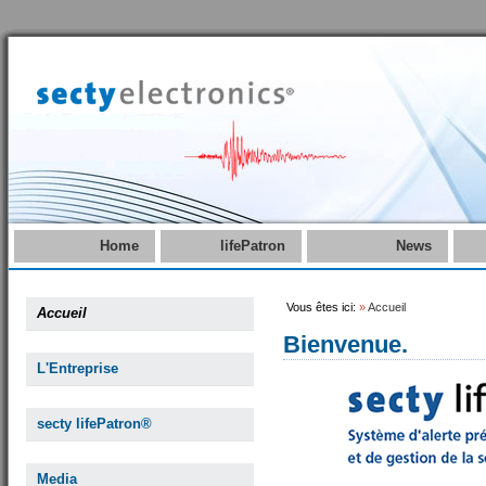
Home
lifePatron
News
Vous êtes ici:
»
Accueil
Accueil
Bienvenue.
L'Entreprise
secty lifePatron®
Media