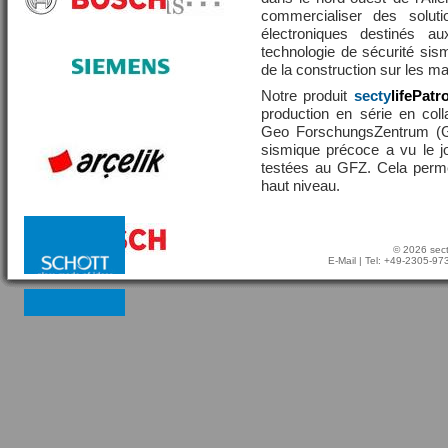
commercialiser des solut
électroniques destinés a
technologie de sécurité sis
de la construction sur les 
Notre produit
secty
lifePatr
production en série en coll
Geo ForschungsZentrum (GF
sismique précoce a vu le j
testées au GFZ. Cela perme
haut niveau.
© 2026 sect
E-Mail
| Tel: +49-2305-9