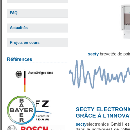
FAQ
Actualités
Projets en cours
secty
brevetée de poi
Références
SECTY ELECTRONI
GRÂCE À L'INNOVA
secty
electronics
GmbH est 
dans le nord-ouest de l'All