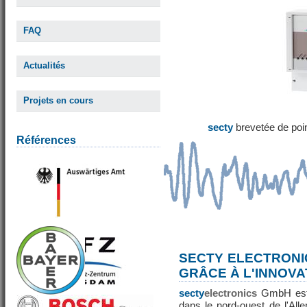
FAQ
Actualités
Projets en cours
secty
brevetée de poi
Références
SECTY ELECTRONI
GRÂCE À L'INNOVA
secty
electronics
GmbH est 
dans le nord-ouest de l'All