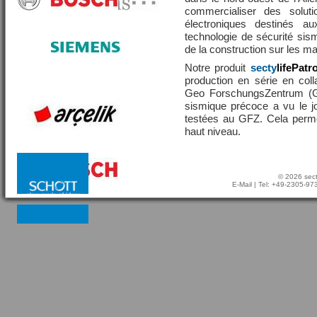
commercialiser des solut
électroniques destinés a
technologie de sécurité sis
de la construction sur les 
Notre produit
secty
lifePatr
production en série en coll
Geo ForschungsZentrum (GF
sismique précoce a vu le j
testées au GFZ. Cela perme
haut niveau.
© 2026 sect
E-Mail
| Tel: +49-2305-9