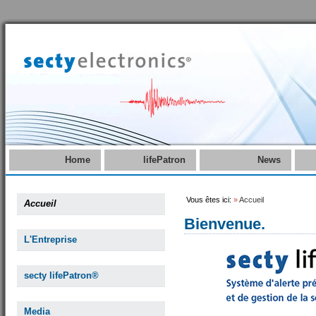
Home
lifePatron
News
Vous êtes ici:
»
Accueil
Accueil
Bienvenue.
L'Entreprise
secty lifePatron®
Media