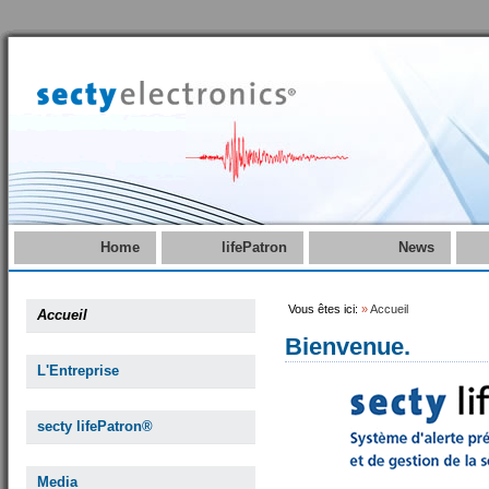
Home
lifePatron
News
Vous êtes ici:
»
Accueil
Accueil
Bienvenue.
L'Entreprise
secty lifePatron®
Media