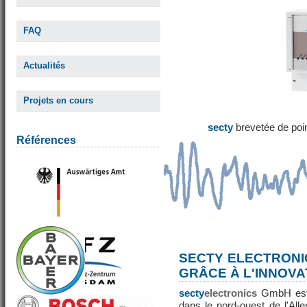
FAQ
Actualités
Projets en cours
secty
brevetée de poi
Références
SECTY ELECTRONI
GRÂCE À L'INNOVA
secty
electronics
GmbH est 
dans le nord-ouest de l'All