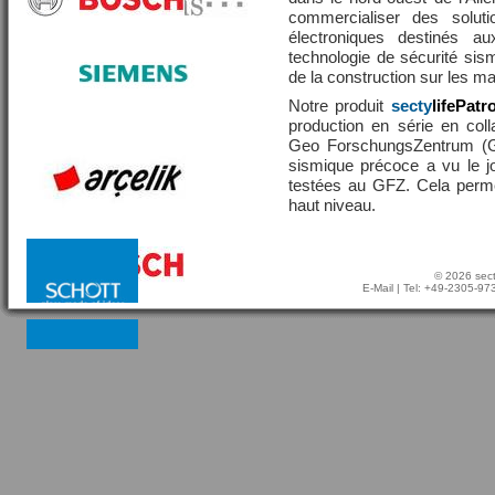
commercialiser des solut
électroniques destinés a
technologie de sécurité sis
de la construction sur les 
Notre produit
secty
lifePatr
production en série en coll
Geo ForschungsZentrum (GF
sismique précoce a vu le j
testées au GFZ. Cela perme
haut niveau.
© 2026 sect
E-Mail
| Tel: +49-2305-9