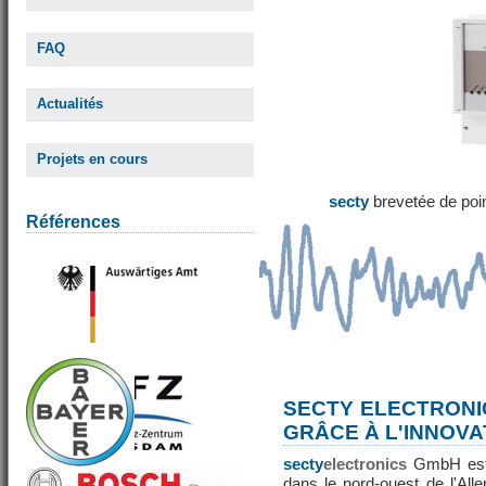
FAQ
Actualités
Projets en cours
secty
brevetée de poi
Références
SECTY ELECTRONI
GRÂCE À L'INNOVA
secty
electronics
GmbH est 
dans le nord-ouest de l'All