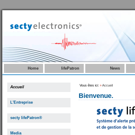
Home
lifePatron
News
Vous êtes ici:
»
Accueil
Accueil
Bienvenue.
L'Entreprise
secty lifePatron®
Media