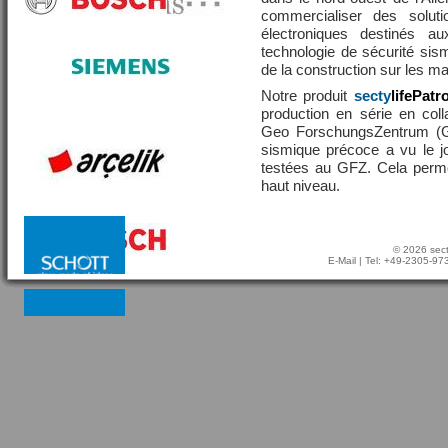
commercialiser des solut
électroniques destinés a
technologie de sécurité sis
de la construction sur les 
Notre produit
secty
lifePatr
production en série en coll
Geo ForschungsZentrum (GF
sismique précoce a vu le j
testées au GFZ. Cela perme
haut niveau.
© 2026 sect
E-Mail
| Tel: +49-2305-9