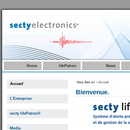
Home
lifePatron
News
Vous êtes ici:
»
Accueil
Accueil
Bienvenue.
L'Entreprise
secty lifePatron®
Media