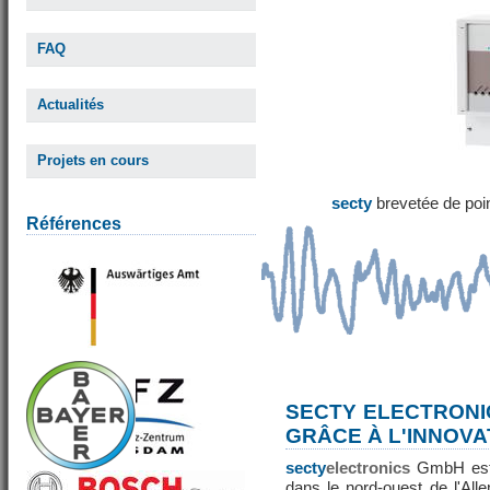
FAQ
Actualités
Projets en cours
secty
brevetée de poi
Références
SECTY ELECTRONI
GRÂCE À L'INNOVA
secty
electronics
GmbH est 
dans le nord-ouest de l'All