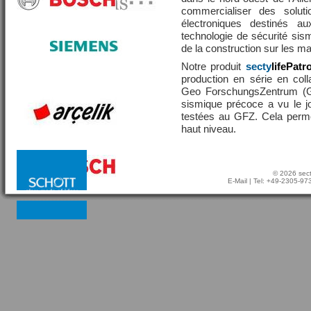
commercialiser des solut
électroniques destinés a
technologie de sécurité sis
de la construction sur les 
Notre produit
secty
lifePatr
production en série en coll
Geo ForschungsZentrum (GF
sismique précoce a vu le j
testées au GFZ. Cela perme
haut niveau.
© 2026 sect
E-Mail
| Tel: +49-2305-9