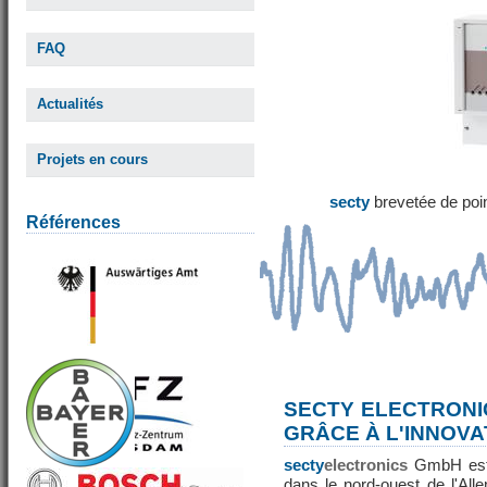
FAQ
Actualités
Projets en cours
secty
brevetée de poi
Références
SECTY ELECTRONI
GRÂCE À L'INNOVA
secty
electronics
GmbH est 
dans le nord-ouest de l'All