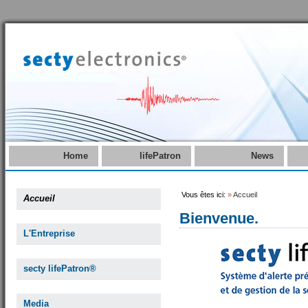
Home
lifePatron
News
Vous êtes ici:
»
Accueil
Accueil
Bienvenue.
L'Entreprise
secty lifePatron®
Media