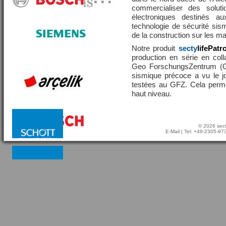
commercialiser des solut
électroniques destinés a
technologie de sécurité sis
de la construction sur les 
Notre produit
secty
lifePatr
production en série en coll
Geo ForschungsZentrum (GF
sismique précoce a vu le j
testées au GFZ. Cela perme
haut niveau.
© 2026 sect
E-Mail
| Tel: +49-2305-9