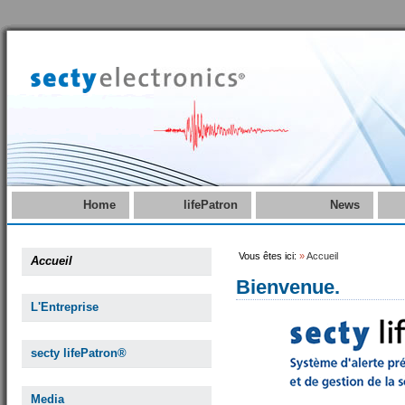
Home
lifePatron
News
Vous êtes ici:
»
Accueil
Accueil
Bienvenue.
L'Entreprise
secty lifePatron®
Media