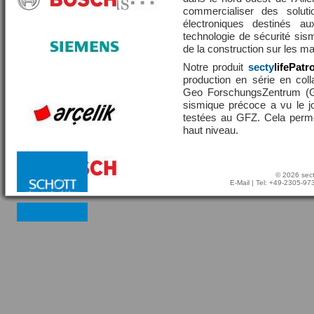
commercialiser des solut
électroniques destinés a
technologie de sécurité sis
de la construction sur les 
Notre produit
secty
lifePatr
production en série en coll
Geo ForschungsZentrum (GF
sismique précoce a vu le j
testées au GFZ. Cela perme
haut niveau.
© 2026 sect
E-Mail
| Tel: +49-2305-9