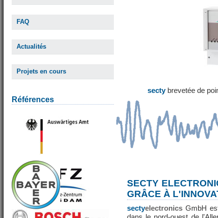
FAQ
Actualités
Projets en cours
secty
brevetée de poi
Références
SECTY ELECTRONI
GRÂCE À L'INNOVA
secty
electronics
GmbH est 
dans le nord-ouest de l'All