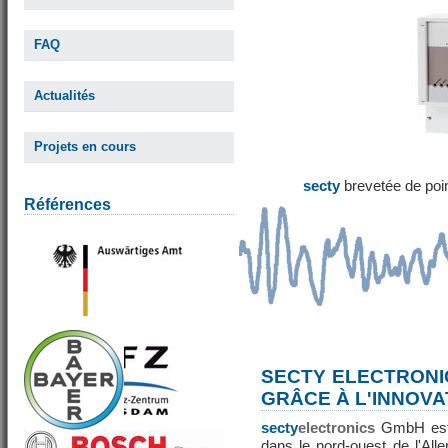
FAQ
Actualités
Projets en cours
secty
brevetée de poi
Références
SECTY ELECTRONI
GRÂCE À L'INNOVA
secty
electronics
GmbH est 
dans le nord-ouest de l'All