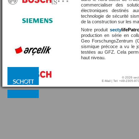
commercialiser des solut
électroniques destinés a
technologie de sécurité sis
de la construction sur les 
Notre produit
secty
lifePatr
production en série en coll
Geo ForschungsZentrum (GF
sismique précoce a vu le j
testées au GFZ. Cela perme
haut niveau.
© 2026 sect
E-Mail
| Tel: +49-2305-9