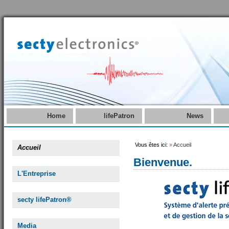
Home
lifePatron
News
Vous êtes ici:
»
Accueil
Accueil
Bienvenue.
L'Entreprise
secty lifePatron®
Media