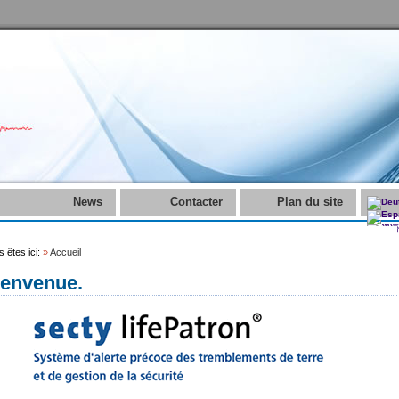
News
Contacter
Plan du site
 êtes ici:
»
Accueil
ienvenue.