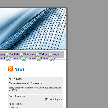
News
30.10.2025
20e anniversaire de l'entreprise !
secty electronics GmbH fêtera son 20e anniversaire
en 2025.
Cat : Topnews
[En savoir plus]
22.05.2025