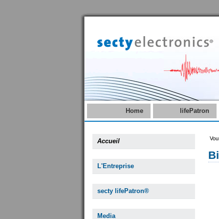
Home
lifePatron
Vous
Accueil
B
L'Entreprise
secty lifePatron®
Media