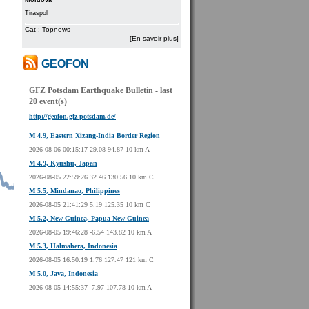
Moldova
Tiraspol
Cat : Topnews
[En savoir plus]
GEOFON
GFZ Potsdam Earthquake Bulletin - last
20 event(s)
http://geofon.gfz-potsdam.de/
M 4.9, Eastern Xizang-India Border Region
2026-08-06 00:15:17 29.08 94.87 10 km A
M 4.9, Kyushu, Japan
2026-08-05 22:59:26 32.46 130.56 10 km C
M 5.5, Mindanao, Philippines
2026-08-05 21:41:29 5.19 125.35 10 km C
M 5.2, New Guinea, Papua New Guinea
2026-08-05 19:46:28 -6.54 143.82 10 km A
M 5.3, Halmahera, Indonesia
2026-08-05 16:50:19 1.76 127.47 121 km C
M 5.0, Java, Indonesia
2026-08-05 14:55:37 -7.97 107.78 10 km A