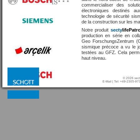
commercialiser des solut
électroniques destinés a
technologie de sécurité sis
de la construction sur les 
Notre produit
secty
lifePatr
production en série en coll
Geo ForschungsZentrum (GF
sismique précoce a vu le j
testées au GFZ. Cela perme
haut niveau.
© 2026 sect
E-Mail
| Tel: +49-2305-9