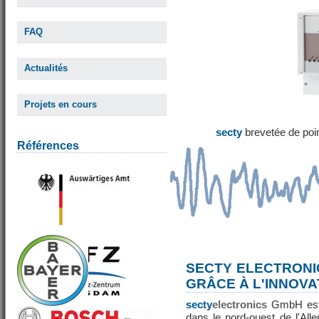
FAQ
Actualités
Projets en cours
secty
brevetée de poi
Références
SECTY ELECTRONI
GRÂCE À L'INNOVA
secty
electronics
GmbH est 
dans le nord-ouest de l'All