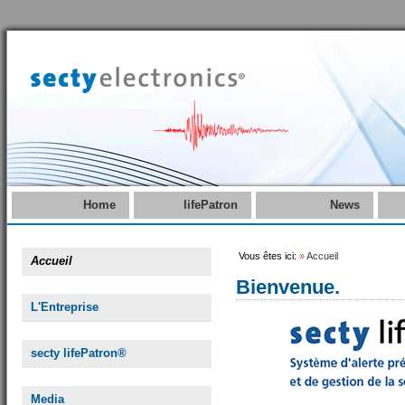
Home
lifePatron
News
Vous êtes ici:
»
Accueil
Accueil
Bienvenue.
L'Entreprise
secty lifePatron®
Media