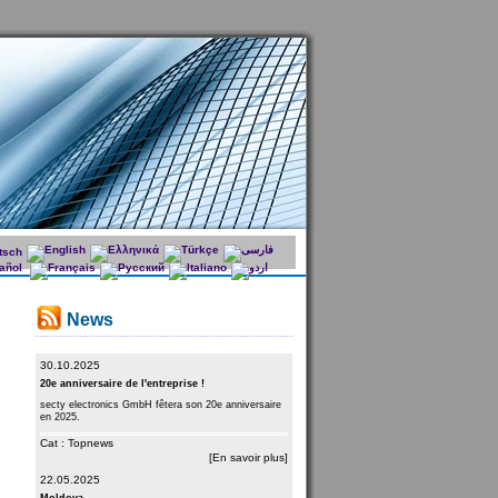
News
30.10.2025
20e anniversaire de l'entreprise !
secty electronics GmbH fêtera son 20e anniversaire
en 2025.
Cat : Topnews
[En savoir plus]
22.05.2025