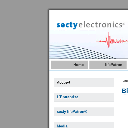
Home
lifePatron
Vous
Accueil
B
L'Entreprise
secty lifePatron®
Media