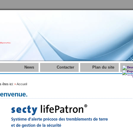
News
Contacter
Plan du site
 êtes ici:
»
Accueil
ienvenue.