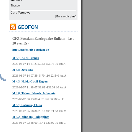
Moldova
Tiraspol
Cat : Topnews
[En savoir plus]
GEOFON
GFZ Potsdam Earthquake Bulletin - last
20 event(s)
http://geofon.gfz-potsdam.de/
M 5.1, Kuril Islands
2026-08-07 14:21:23 50.58 156.73 10 km A
M 4.8, Java Sea
2026-08-07 14:07:39 -5.70 110.22 540 km A
M 4.3, Haida Gwaii Region
2026-08-07 11:48:07 53.62 -133.34 10 km A
M 4.8, Talaud Islands, Indonesia
2026-08-07 06:23:00 4.62 126.06 76 km C
M 5.1, Sichuan, China
2026-08-07 05:08:36 28.48 104.71 53 km M
M 5.2, Mindoro, Philippines
2026-08-07 02:38:00 13.41 120.92 10 km C