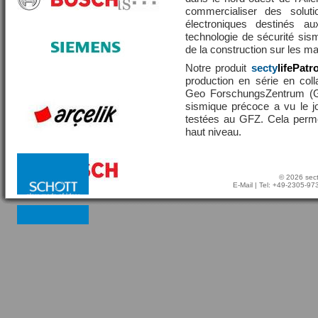
commercialiser des solut
électroniques destinés a
technologie de sécurité sis
de la construction sur les 
Notre produit
secty
lifePatr
production en série en coll
Geo ForschungsZentrum (GF
sismique précoce a vu le j
testées au GFZ. Cela perme
haut niveau.
© 2026 sect
E-Mail
| Tel: +49-2305-9