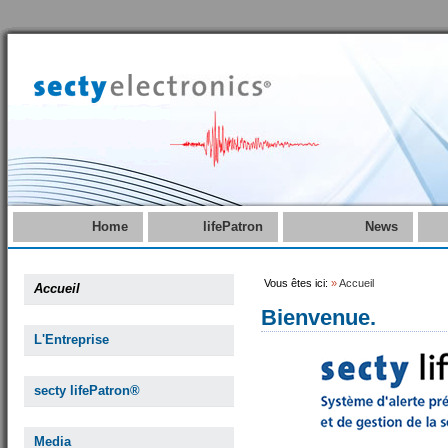
Home
lifePatron
News
Vous êtes ici:
»
Accueil
Accueil
Bienvenue.
L'Entreprise
secty lifePatron®
Media