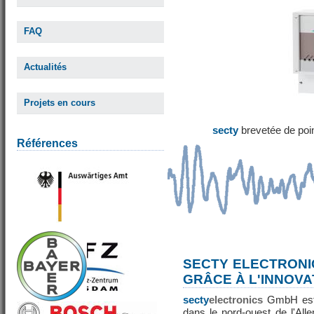
FAQ
Actualités
Projets en cours
secty
brevetée de poi
Références
SECTY ELECTRONI
GRÂCE À L'INNOVA
secty
electronics
GmbH est 
dans le nord-ouest de l'All