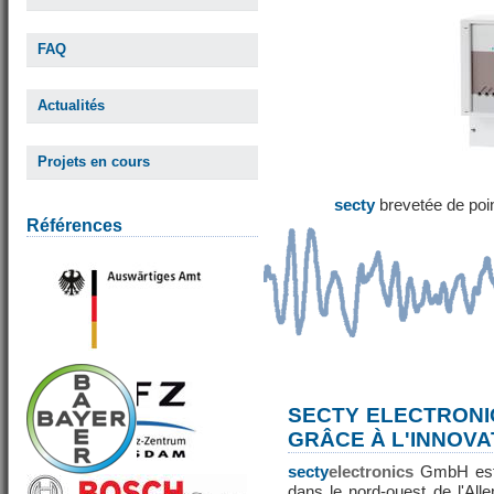
FAQ
Actualités
Projets en cours
secty
brevetée de poi
Références
SECTY ELECTRONI
GRÂCE À L'INNOVA
secty
electronics
GmbH est 
dans le nord-ouest de l'All