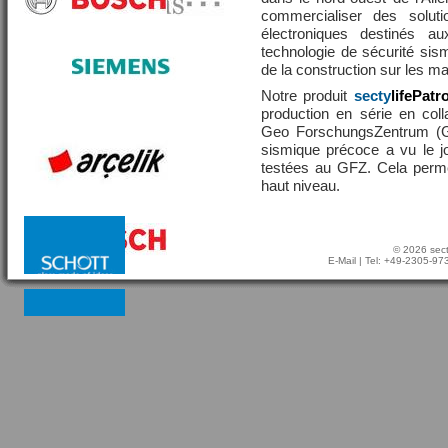
commercialiser des solut
électroniques destinés a
technologie de sécurité sis
de la construction sur les 
Notre produit
secty
lifePatr
production en série en coll
Geo ForschungsZentrum (GF
sismique précoce a vu le j
testées au GFZ. Cela perme
haut niveau.
© 2026 sect
E-Mail
| Tel: +49-2305-9