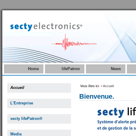
Home
lifePatron
News
Vous êtes ici:
»
Accueil
Accueil
Bienvenue.
L'Entreprise
secty lifePatron®
Media