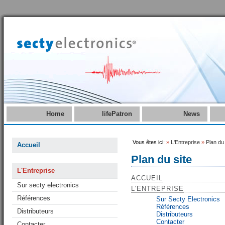
Home
lifePatron
News
Vous êtes ici:
»
L'Entreprise
»
Plan du 
Accueil
Plan du site
L'Entreprise
ACCUEIL
Sur secty electronics
L'ENTREPRISE
Références
Sur Secty Electronics
Références
Distributeurs
Distributeurs
Contacter
Contacter