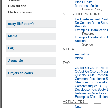
Plan Du Site
Mentions Légales
Plan du site
Privacy Policy
Mentions légales
SECTY LIFEPATRON®
Un Avertissement Préal
De Gestion De La Sécur
secty lifePatron®
Produits
Exemple D’installation 
Features
Media
Exemple D’installation
Support
Service
FAQ
MEDIA
Animation
Video
Actualités
FAQ
Qu’est-Ce Qu’un Tremb
Qu’est-Ce Que La Magn
Projets en cours
Que Nous Dit L’intensit
Comment Fonctionne Se
Structure Fonctionnell
Caractéristiques Du S
Développement Secty L
Références Mondiales
Exemples D'installation
ACTUALITÉS
News