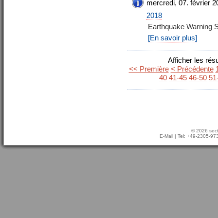
mercredi, 07. février 
2018
Earthquake Warning 
[En savoir plus]
Afficher les rés
<< Première
< Précédente
40
41-45
46-50
51
© 2026 sect
E-Mail
| Tel: +49-2305-9