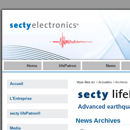
Home
lifePatron
News
Vous êtes ici:
»
Actualités
»
Archives
Accueil
L'Entreprise
secty lifePatron®
News Archives
Media