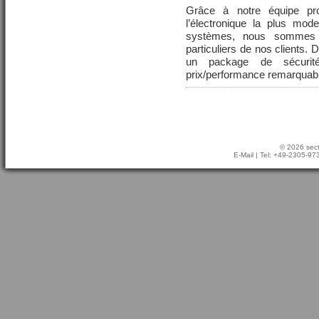
Grâce à notre équipe pr
l’électronique la plus mod
systèmes, nous sommes 
particuliers de nos clients.
un package de sécurit
prix/performance remarquab
© 2026 sect
E-Mail
| Tel: +49-2305-9