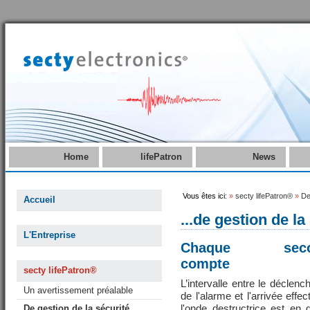
Home
lifePatron
News
Vous êtes ici:
»
secty lifePatron®
»
De
Accueil
...de gestion de la
L'Entreprise
Chaque seco
compte
secty lifePatron®
L’intervalle entre le déclen
Un avertissement préalable
de l'alarme et l'arrivée effec
l'onde destructrice est en 
De gestion de la sécurité