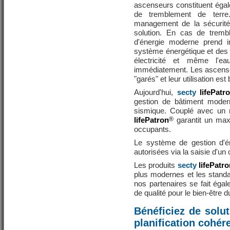
ascenseurs constituent éga
de tremblement de terre
management de la sécurit
solution. En cas de tremb
d'énergie moderne prend
système énergétique et des 
électricité et même l'e
immédiatement. Les ascense
"garés" et leur utilisation est
Aujourd'hui,
secty
lifePatr
gestion de bâtiment moder
sismique. Couplé avec un 
lifePatron
®
garantit un max
occupants.
Le système de gestion d'é
autorisées via la saisie d'un
Les produits
secty
lifePatr
plus modernes et les standar
nos partenaires se fait éga
de qualité pour le bien-être du
Bénéficiez de solu
planification cohér