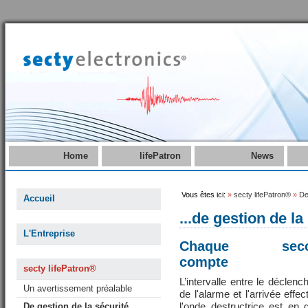
Home
lifePatron
News
Vous êtes ici:
»
secty lifePatron®
»
De
Accueil
...de gestion de la
L'Entreprise
Chaque seco
compte
secty lifePatron®
L’intervalle entre le déclen
Un avertissement préalable
de l'alarme et l'arrivée effec
l'onde destructrice est en 
De gestion de la sécurité