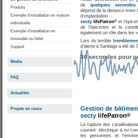
de
quelques secondes
Produits
dépend de la distance entre l
Exemple d’installation en maison
d'implantatio
secty
lifePatron
®
et l'épice
individuelle
de l'épicentre et la const
Exemple d’installation en
également un rôle dans les v
immeuble ou hôtel
Lors du terrible
tremblement
d'alerte à Santiago a été de
Support
30 secondes pour po
Media
FAQ
Actualités
Gestion de bâtime
Projets en cours
secty
lifePatron
®
La rupture des canalisation
courant électrique à nu con
les personnes et l'envi