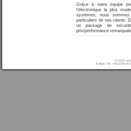
Grâce à notre équipe pr
l’électronique la plus mod
systèmes, nous sommes 
particuliers de nos clients.
un package de sécurit
prix/performance remarquab
© 2026 sect
E-Mail
| Tel: +49-2305-9