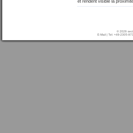
et rendent visible la proxim
© 2026 sect
E-Mail
| Tel: +49-2305-9