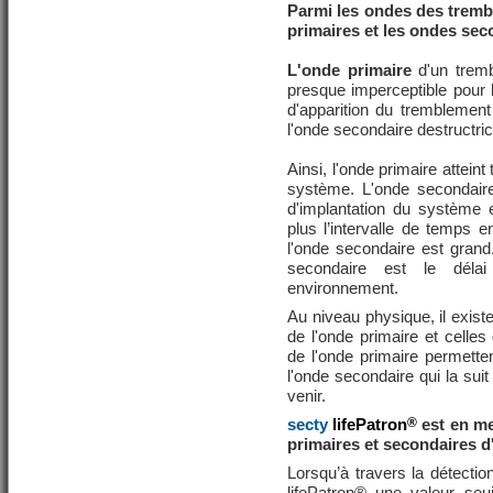
Parmi les ondes des tremb
primaires et les ondes sec
L'onde primaire
d'un tremb
presque imperceptible pour l
d'apparition du tremblement
l'onde secondaire destructri
Ainsi, l'onde primaire atteint
système. L'onde secondaire 
d'implantation du système e
plus l’intervalle de temps en
l'onde secondaire est grand. 
secondaire est le délai
environnement.
Au niveau physique, il existe
de l'onde primaire et celles
de l'onde primaire permetten
l'onde secondaire qui la suit
venir.
secty
lifePatron
®
est en me
primaires et secondaires d
Lorsqu’à travers la détectio
lifePatron® une valeur seui