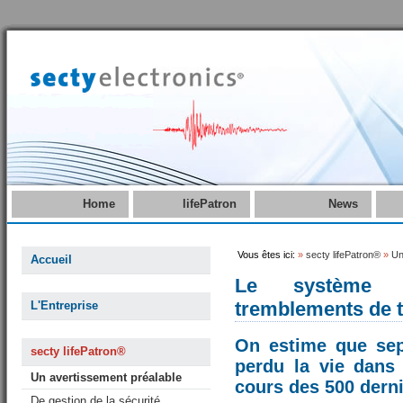
Home
lifePatron
News
Vous êtes ici:
»
secty lifePatron®
»
Un
Accueil
Le système d
tremblements de t
L'Entreprise
On estime que sep
secty lifePatron®
perdu la vie dans
Un avertissement préalable
cours des 500 dern
De gestion de la sécurité