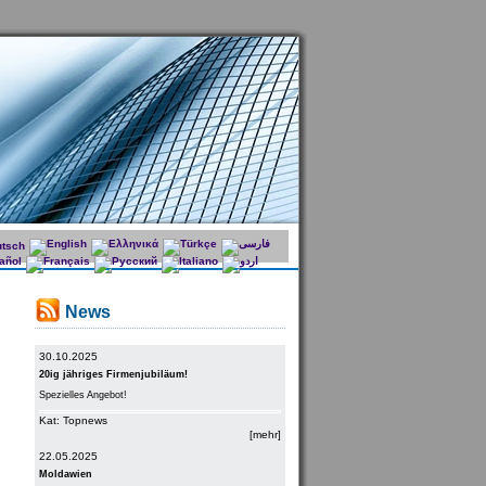
News
30.10.2025
20ig jähriges Firmenjubiläum!
Spezielles Angebot!
Kat: Topnews
[mehr]
22.05.2025
Moldawien