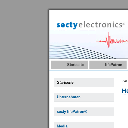
Startseite
lifePatron
Sie 
Startseite
H
Unternehmen
secty lifePatron®
Media