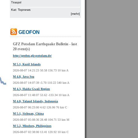
Tiraspol
Kat: Topnews
[mehr]
GEOFON
GFZ Potsdam Earthquake Bulletin - last
20 event(s)
http://geofon.gfz-potsdam.de/
M 5.1, Kuril Islands
2026-08-07 14:21:23 50.58 156.73 10 km A
M 4.8, Java Sea
2026-08-07 14:07:39 -5.70 110.22 540 km A
M 4.3, Haida Gwaii Region
2026-08-07 11:48:07 53.62 -133.34 10 km A
M 4.8, Talaud Islands, Indonesia
2026-08-07 06:23:00 4.62 126.06 76 km C
M 5.1, Sichuan, China
2026-08-07 05:08:36 28.48 104.71 53 km M
M 5.2, Mindoro, Philippines
2026-08-07 02:38:00 13.41 120.92 10 km C