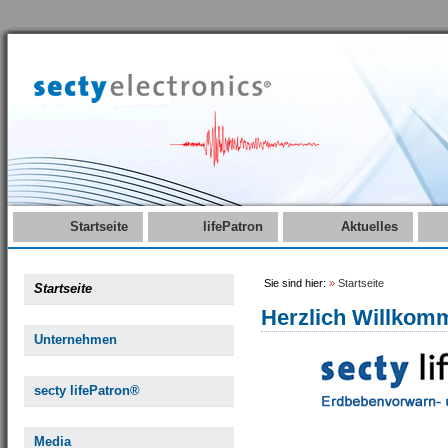
Startseite
lifePatron
Aktuelles
Sie sind hier:
»
Startseite
Startseite
Herzlich Willkom
Unternehmen
secty lifePatron®
Media