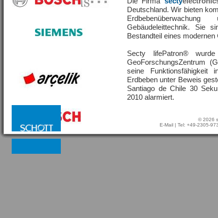
Die Firma
secty
electronic
Deutschland. Wir bieten ko
Erdbebenüberwachu
Gebäudeleittechnik. Sie s
Bestandteil eines moderne
Secty lifePatron® wur
GeoForschungsZentrum (G
seine Funktionsfähigkeit
Erdbeben unter Beweis geste
Santiago de Chile 30 Sek
2010 alarmiert.
© 2026 s
E-Mail
| Tel: +49-2305-9