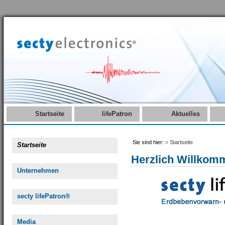
Startseite
lifePatron
Aktuelles
Sie sind hier:
»
Startseite
Startseite
Herzlich Willkom
Unternehmen
secty lifePatron®
Media