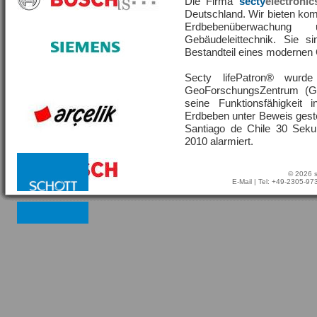
Die Firma
secty
electronic
Deutschland. Wir bieten ko
Erdbebenüberwachu
Gebäudeleittechnik. Sie s
Bestandteil eines moderne
Secty lifePatron® wur
GeoForschungsZentrum (G
seine Funktionsfähigkeit
Erdbeben unter Beweis geste
Santiago de Chile 30 Sek
2010 alarmiert.
© 2026 s
E-Mail
| Tel: +49-2305-9