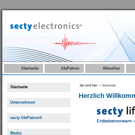
Startseite
lifePatron
Aktuelles
Sie sind hier:
»
Startseite
Startseite
Herzlich Willkom
Unternehmen
secty lifePatron®
Media