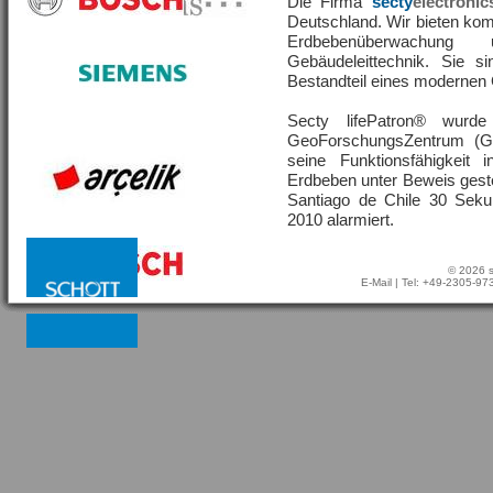
Die Firma
secty
electronic
Deutschland. Wir bieten ko
Erdbebenüberwachu
Gebäudeleittechnik. Sie s
Bestandteil eines moderne
Secty lifePatron® wur
GeoForschungsZentrum (G
seine Funktionsfähigkeit
Erdbeben unter Beweis geste
Santiago de Chile 30 Sek
2010 alarmiert.
© 2026 s
E-Mail
| Tel: +49-2305-9