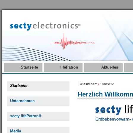
Startseite
lifePatron
Aktuelles
Sie sind hier:
»
Startseite
Startseite
Herzlich Willkom
Unternehmen
secty lifePatron®
Media