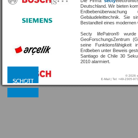
Die Firma
secty
electronic
Deutschland. Wir bieten ko
Erdbebenüberwachu
Gebäudeleittechnik. Sie s
Bestandteil eines moderne
Secty lifePatron® wur
GeoForschungsZentrum (G
seine Funktionsfähigkeit
Erdbeben unter Beweis geste
Santiago de Chile 30 Sek
2010 alarmiert.
© 2026 s
E-Mail
| Tel: +49-2305-9