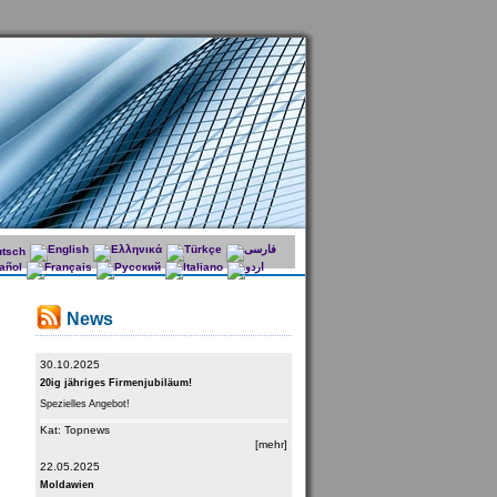
News
30.10.2025
20ig jähriges Firmenjubiläum!
Spezielles Angebot!
Kat: Topnews
[mehr]
22.05.2025
Moldawien