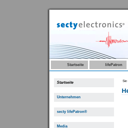
Startseite
lifePatron
Sie 
Startseite
H
Unternehmen
secty lifePatron®
Media