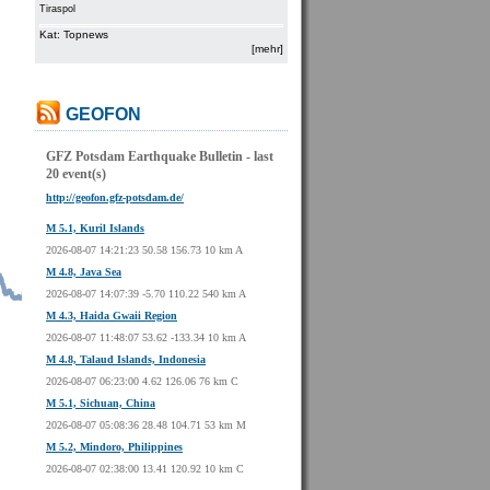
Tiraspol
Kat: Topnews
[mehr]
GEOFON
GFZ Potsdam Earthquake Bulletin - last
20 event(s)
http://geofon.gfz-potsdam.de/
M 5.1, Kuril Islands
2026-08-07 14:21:23 50.58 156.73 10 km A
M 4.8, Java Sea
2026-08-07 14:07:39 -5.70 110.22 540 km A
M 4.3, Haida Gwaii Region
2026-08-07 11:48:07 53.62 -133.34 10 km A
M 4.8, Talaud Islands, Indonesia
2026-08-07 06:23:00 4.62 126.06 76 km C
M 5.1, Sichuan, China
2026-08-07 05:08:36 28.48 104.71 53 km M
M 5.2, Mindoro, Philippines
2026-08-07 02:38:00 13.41 120.92 10 km C