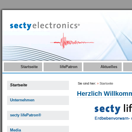
Startseite
lifePatron
Aktuelles
Sie sind hier:
»
Startseite
Startseite
Herzlich Willkom
Unternehmen
secty lifePatron®
Media