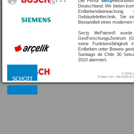
Die Firma
secty
electronic
Deutschland. Wir bieten ko
Erdbebenüberwachu
Gebäudeleittechnik. Sie s
Bestandteil eines moderne
Secty lifePatron® wur
GeoForschungsZentrum (G
seine Funktionsfähigkeit
Erdbeben unter Beweis geste
Santiago de Chile 30 Sek
2010 alarmiert.
© 2026 s
E-Mail
| Tel: +49-2305-9