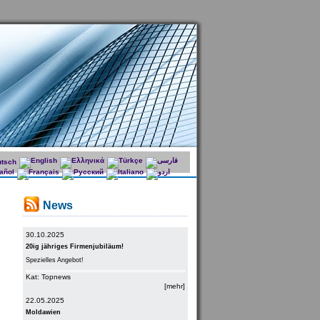
News
30.10.2025
20ig jähriges Firmenjubiläum!
Spezielles Angebot!
Kat: Topnews
[mehr]
22.05.2025
Moldawien