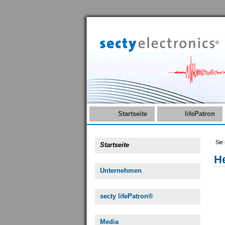
Startseite
lifePatron
Sie 
Startseite
H
Unternehmen
secty lifePatron®
Media