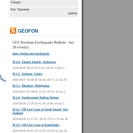
Tiraspol
Kat: Topnews
[mehr]
GEOFON
GFZ Potsdam Earthquake Bulletin - last
20 event(s)
http://geofon.gfz-potsdam.de/
M 4.8, Talaud Islands, Indonesia
2026-08-07 06:23:00 4.62 126.06 76 km C
M 5.1, Sichuan, China
2026-08-07 05:08:36 28.48 104.71 53 km M
M 5.2, Mindoro, Philippines
2026-08-07 02:38:00 13.41 120.92 10 km C
M 4.0, Northwestern Balkan Region
2026-08-06 23:20:30 45.06 14.90 10 km C
M 4.5, Off East Coast of North Island, New
Zealand
2026-08-06 21:17:35 -38.19 178.13 53 km M
M 4.9, Off East Coast of Kamchatka
2026-08-06 20:07:24 52.39 159.83 22 km M