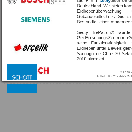
Die Firma
secty
electronic
Deutschland. Wir bieten ko
Erdbebenüberwachu
Gebäudeleittechnik. Sie s
Bestandteil eines moderne
Secty lifePatron® wur
GeoForschungsZentrum (G
seine Funktionsfähigkeit
Erdbeben unter Beweis geste
Santiago de Chile 30 Sek
2010 alarmiert.
© 2026 s
E-Mail
| Tel: +49-2305-9