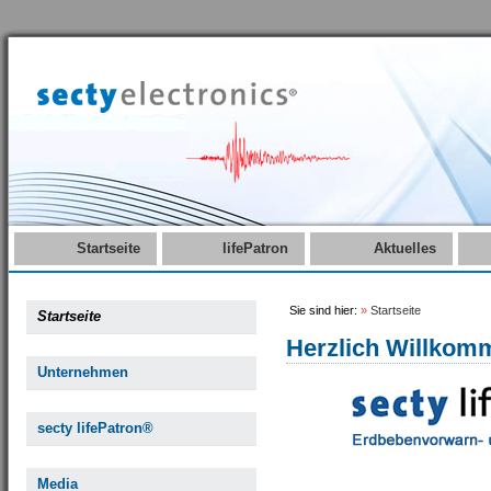
Startseite
lifePatron
Aktuelles
Sie sind hier:
»
Startseite
Startseite
Herzlich Willkom
Unternehmen
secty lifePatron®
Media