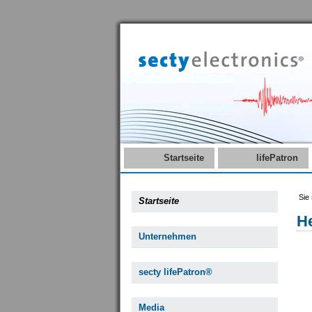
Startseite
lifePatron
Sie 
Startseite
H
Unternehmen
secty lifePatron®
Media