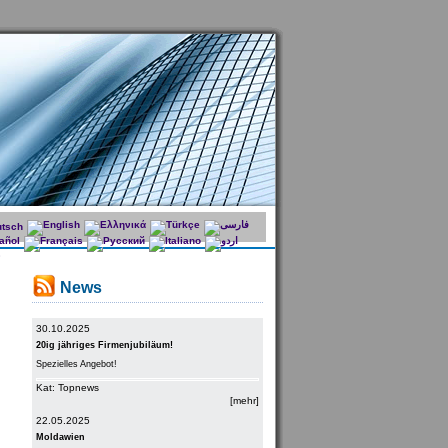
News
30.10.2025
20ig jähriges Firmenjubiläum!
Spezielles Angebot!
Kat: Topnews
[mehr]
22.05.2025
Moldawien