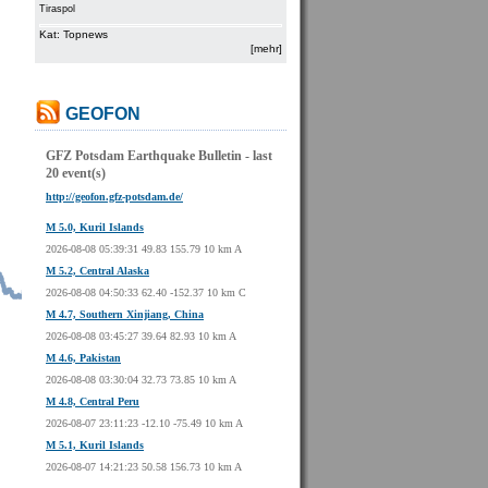
Tiraspol
Kat: Topnews
[mehr]
GEOFON
GFZ Potsdam Earthquake Bulletin - last
20 event(s)
http://geofon.gfz-potsdam.de/
M 5.0, Kuril Islands
2026-08-08 05:39:31 49.83 155.79 10 km A
M 5.2, Central Alaska
2026-08-08 04:50:33 62.40 -152.37 10 km C
M 4.7, Southern Xinjiang, China
2026-08-08 03:45:27 39.64 82.93 10 km A
M 4.6, Pakistan
2026-08-08 03:30:04 32.73 73.85 10 km A
M 4.8, Central Peru
2026-08-07 23:11:23 -12.10 -75.49 10 km A
M 5.1, Kuril Islands
2026-08-07 14:21:23 50.58 156.73 10 km A