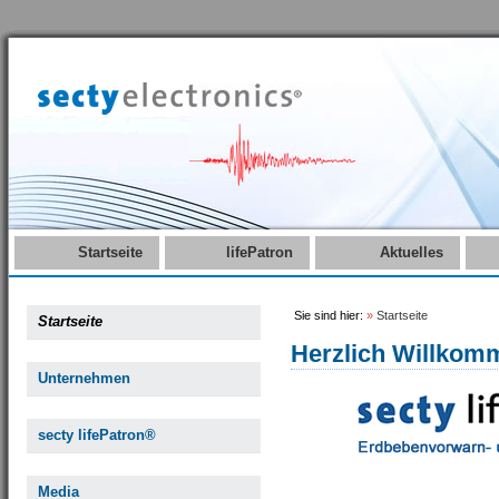
Startseite
lifePatron
Aktuelles
Sie sind hier:
»
Startseite
Startseite
Herzlich Willkom
Unternehmen
secty lifePatron®
Media