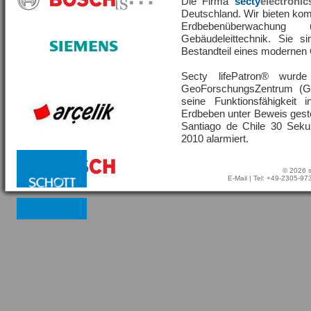
Die Firma
secty
electronic
Deutschland. Wir bieten ko
Erdbebenüberwachu
Gebäudeleittechnik. Sie s
Bestandteil eines moderne
Secty lifePatron® wur
GeoForschungsZentrum (G
seine Funktionsfähigkeit
Erdbeben unter Beweis geste
Santiago de Chile 30 Sek
2010 alarmiert.
© 2026 s
E-Mail
| Tel: +49-2305-9