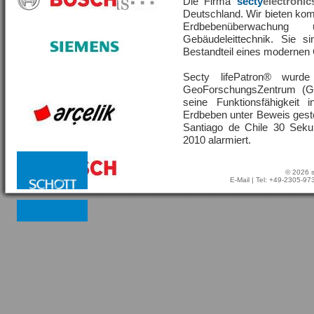
Die Firma
secty
electronic
Deutschland. Wir bieten ko
Erdbebenüberwachu
Gebäudeleittechnik. Sie s
Bestandteil eines moderne
Secty lifePatron® wur
GeoForschungsZentrum (G
seine Funktionsfähigkeit
Erdbeben unter Beweis geste
Santiago de Chile 30 Sek
2010 alarmiert.
© 2026 s
E-Mail
| Tel: +49-2305-9