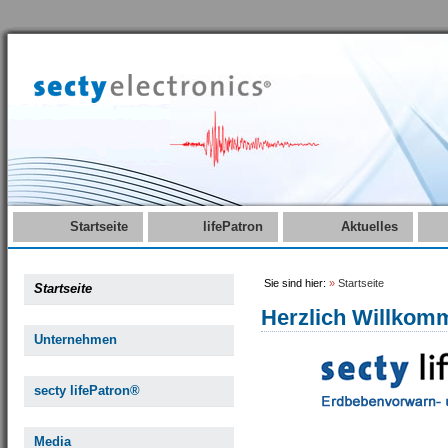
Startseite
lifePatron
Aktuelles
Sie sind hier:
»
Startseite
Startseite
Herzlich Willkom
Unternehmen
secty lifePatron®
Media