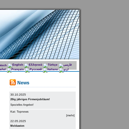
News
30.10.2025
20ig jähriges Firmenjubiläum!
Spezielles Angebot!
Kat: Topnews
[mehr]
22.05.2025
Moldawien