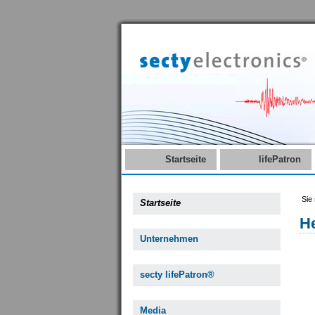
Startseite
lifePatron
Sie 
Startseite
H
Unternehmen
secty lifePatron®
Media