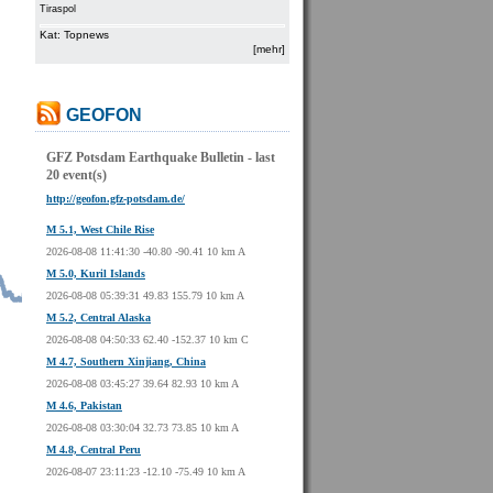
Tiraspol
Kat: Topnews
[mehr]
GEOFON
GFZ Potsdam Earthquake Bulletin - last
20 event(s)
http://geofon.gfz-potsdam.de/
M 5.1, West Chile Rise
2026-08-08 11:41:30 -40.80 -90.41 10 km A
M 5.0, Kuril Islands
2026-08-08 05:39:31 49.83 155.79 10 km A
M 5.2, Central Alaska
2026-08-08 04:50:33 62.40 -152.37 10 km C
M 4.7, Southern Xinjiang, China
2026-08-08 03:45:27 39.64 82.93 10 km A
M 4.6, Pakistan
2026-08-08 03:30:04 32.73 73.85 10 km A
M 4.8, Central Peru
2026-08-07 23:11:23 -12.10 -75.49 10 km A