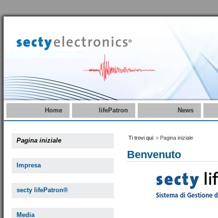
Home
lifePatron
News
Ti trovi qui:
»
Pagina iniziale
Pagina iniziale
Benvenuto
Impresa
secty lifePatron®
Media