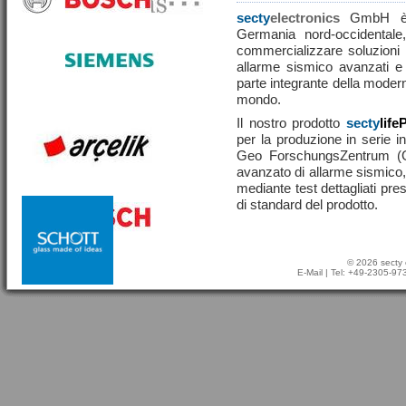
secty
electronics
GmbH è u
Germania nord-occidentale,
commercializzare soluzioni ef
allarme sismico avanzati e
parte integrante della moderna
mondo.
Il nostro prodotto
secty
life
per la produzione in serie in
Geo ForschungsZentrum (
avanzato di allarme sismico, 
mediante test dettagliati pre
di standard del prodotto.
© 2026 secty 
E-Mail
| Tel: +49-2305-9