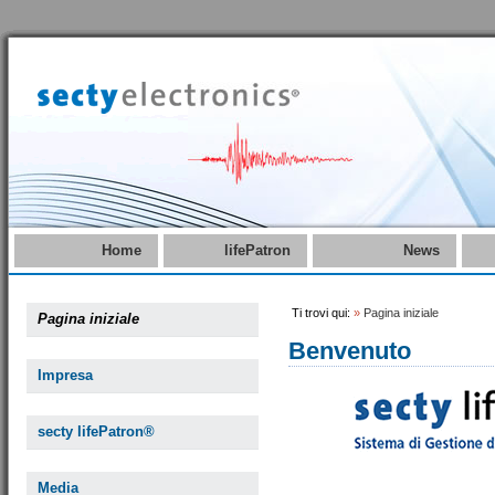
Home
lifePatron
News
Ti trovi qui:
»
Pagina iniziale
Pagina iniziale
Benvenuto
Impresa
secty lifePatron®
Media