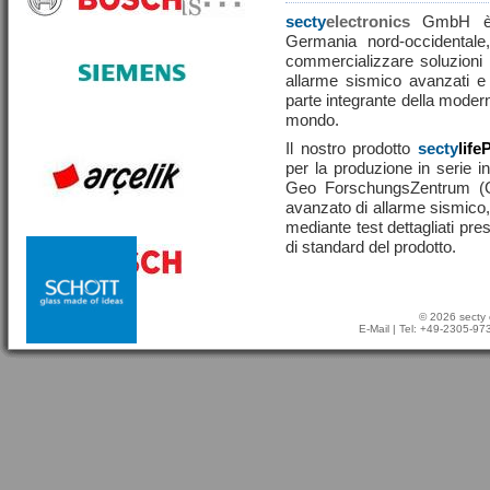
secty
electronics
GmbH è u
Germania nord-occidentale,
commercializzare soluzioni ef
allarme sismico avanzati e
parte integrante della moderna
mondo.
Il nostro prodotto
secty
life
per la produzione in serie in
Geo ForschungsZentrum (
avanzato di allarme sismico, 
mediante test dettagliati pre
di standard del prodotto.
© 2026 secty 
E-Mail
| Tel: +49-2305-9