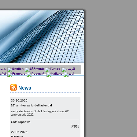
News
30.10.2025
20° anniversario dell'azienda!
secty electronics GmbH festeggerà il suo 20°
anniversario 2025.
Cat: Topnews
[leggi]
22.05.2025