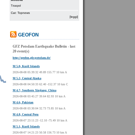
Moldova
Tiraspol
Cat: Topnews
[leggi]
GEOFON
GFZ Potsdam Earthquake Bulletin - last
20 event(s)
http://geofon.gfz-potsdam.de/
M 5.0, Kuril Islands
2026-08-08 05:39:32 49.89 155.77 10 km A
M 5.2, Central Alaska
2026-08-08 04:50:33 62.40 -152.37 10 km C
M 4.7, Southern Xinjiang, China
2026-08-08 03:45:27 39.64 82.93 10 km A
M 4.6, Pakistan
2026-08-08 03:30:04 32.73 73.85 10 km A
M 4.8, Central Peru
2026-08-07 23:11:23 -12.10 -75.49 10 km A
M 5.1, Kuril Islands
2026-08-07 14:21:23 50.58 156.73 10 km A