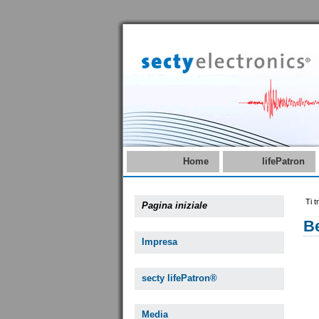
Home
lifePatron
Ti t
Pagina iniziale
B
Impresa
secty lifePatron®
Media