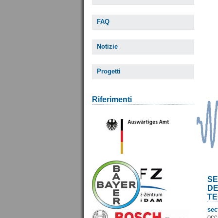
FAQ
Notizie
Progetti
Riferimenti
SE
D
TE
sec
occ