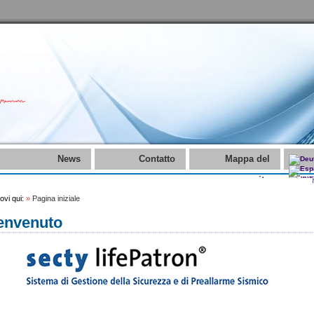
News
Contatto
Mappa del
sito
rovi qui:
»
Pagina iniziale
envenuto