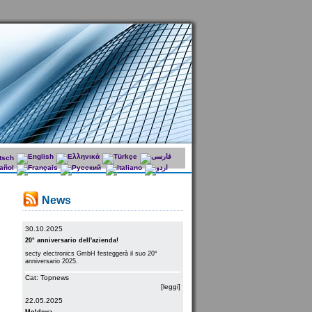
News
30.10.2025
20° anniversario dell'azienda!
secty electronics GmbH festeggerà il suo 20°
anniversario 2025.
Cat: Topnews
[leggi]
22.05.2025