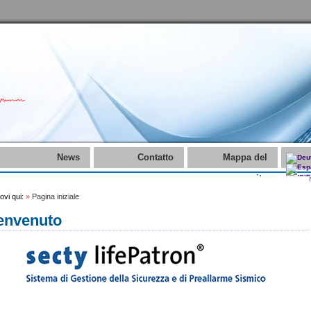
News
Contatto
Mappa del
sito
rovi qui:
»
Pagina iniziale
envenuto