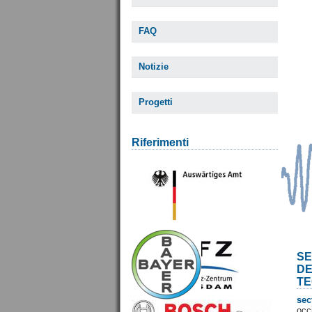
FAQ
Notizie
Progetti
Riferimenti
SE
D
TE
sec
occ