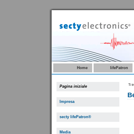
Home
lifePatron
Ti t
Pagina iniziale
B
Impresa
secty lifePatron®
Media