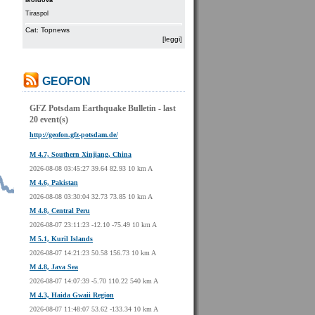
Moldova
Tiraspol
Cat: Topnews
[leggi]
GEOFON
GFZ Potsdam Earthquake Bulletin - last
20 event(s)
http://geofon.gfz-potsdam.de/
M 4.7, Southern Xinjiang, China
2026-08-08 03:45:27 39.64 82.93 10 km A
M 4.6, Pakistan
2026-08-08 03:30:04 32.73 73.85 10 km A
M 4.8, Central Peru
2026-08-07 23:11:23 -12.10 -75.49 10 km A
M 5.1, Kuril Islands
2026-08-07 14:21:23 50.58 156.73 10 km A
M 4.8, Java Sea
2026-08-07 14:07:39 -5.70 110.22 540 km A
M 4.3, Haida Gwaii Region
2026-08-07 11:48:07 53.62 -133.34 10 km A