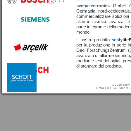
secty
electronics
GmbH è u
Germania nord-occidentale,
commercializzare soluzioni ef
allarme sismico avanzati e
parte integrante della moderna
mondo.
Il nostro prodotto
secty
life
per la produzione in serie in
Geo ForschungsZentrum (
avanzato di allarme sismico, 
mediante test dettagliati pre
di standard del prodotto.
© 2026 secty 
E-Mail
| Tel: +49-2305-9