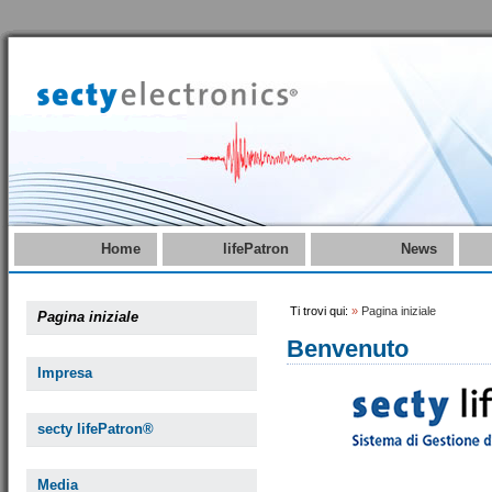
Home
lifePatron
News
Ti trovi qui:
»
Pagina iniziale
Pagina iniziale
Benvenuto
Impresa
secty lifePatron®
Media