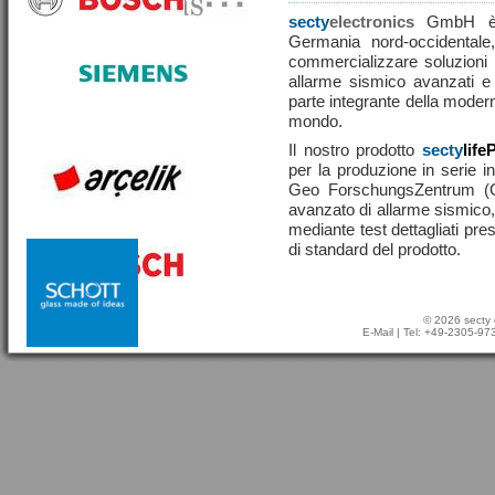
secty
electronics
GmbH è u
Germania nord-occidentale,
commercializzare soluzioni ef
allarme sismico avanzati e
parte integrante della moderna
mondo.
Il nostro prodotto
secty
life
per la produzione in serie in
Geo ForschungsZentrum (
avanzato di allarme sismico, 
mediante test dettagliati pre
di standard del prodotto.
© 2026 secty 
E-Mail
| Tel: +49-2305-9