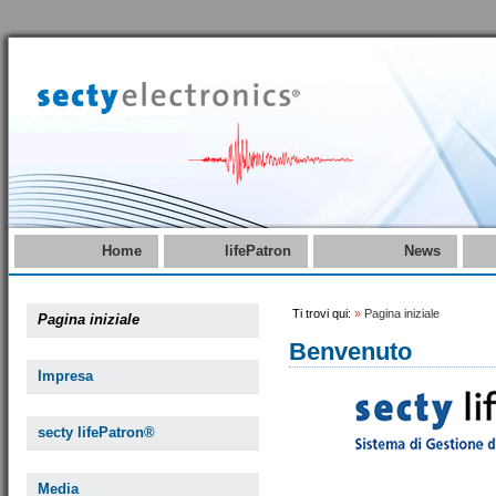
Home
lifePatron
News
Ti trovi qui:
»
Pagina iniziale
Pagina iniziale
Benvenuto
Impresa
secty lifePatron®
Media