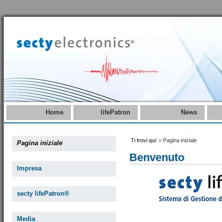
Home
lifePatron
News
Ti trovi qui:
»
Pagina iniziale
Pagina iniziale
Benvenuto
Impresa
secty lifePatron®
Media