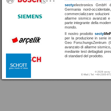
secty
electronics
GmbH è u
Germania nord-occidentale,
commercializzare soluzioni ef
allarme sismico avanzati e
parte integrante della moderna
mondo.
Il nostro prodotto
secty
life
per la produzione in serie in
Geo ForschungsZentrum (
avanzato di allarme sismico, 
mediante test dettagliati pre
di standard del prodotto.
© 2026 secty 
E-Mail
| Tel: +49-2305-9