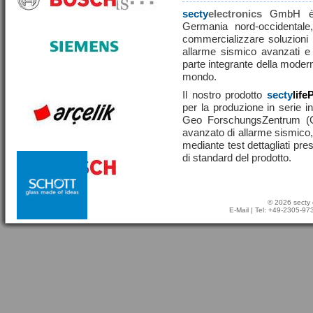
secty
electronics
GmbH è u
Germania nord-occidentale,
commercializzare soluzioni ef
allarme sismico avanzati e
parte integrante della moderna
mondo.
Il nostro prodotto
secty
life
per la produzione in serie in
Geo ForschungsZentrum (
avanzato di allarme sismico, 
mediante test dettagliati pre
di standard del prodotto.
© 2026 secty 
E-Mail
| Tel: +49-2305-9