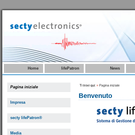
Home
lifePatron
News
Ti trovi qui:
»
Pagina iniziale
Pagina iniziale
Benvenuto
Impresa
secty lifePatron®
Media