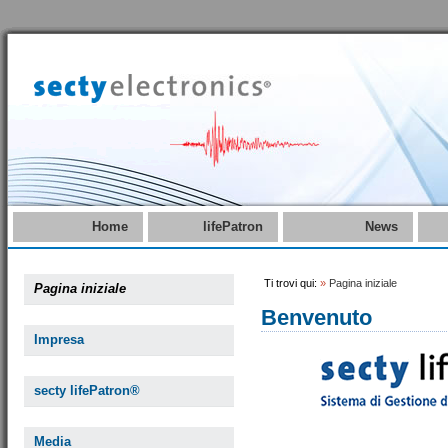
Home
lifePatron
News
Ti trovi qui:
»
Pagina iniziale
Pagina iniziale
Benvenuto
Impresa
secty lifePatron®
Media