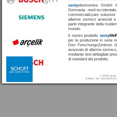
secty
electronics
GmbH è u
Germania nord-occidentale,
commercializzare soluzioni ef
allarme sismico avanzati e
parte integrante della moderna
mondo.
Il nostro prodotto
secty
life
per la produzione in serie in
Geo ForschungsZentrum (
avanzato di allarme sismico, 
mediante test dettagliati pre
di standard del prodotto.
© 2026 secty 
E-Mail
| Tel: +49-2305-9