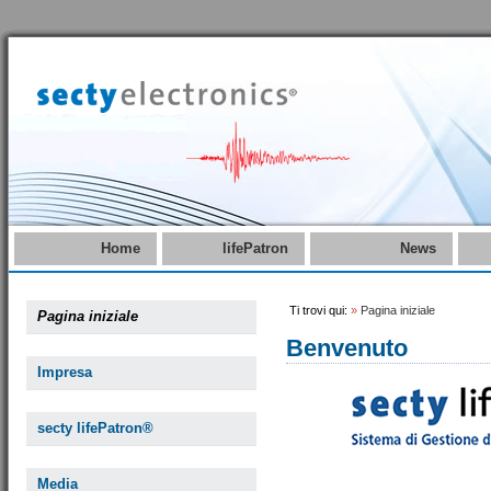
Home
lifePatron
News
Ti trovi qui:
»
Pagina iniziale
Pagina iniziale
Benvenuto
Impresa
secty lifePatron®
Media