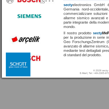
secty
electronics
GmbH è u
Germania nord-occidentale,
commercializzare soluzioni ef
allarme sismico avanzati e
parte integrante della moderna
mondo.
Il nostro prodotto
secty
life
per la produzione in serie in
Geo ForschungsZentrum (
avanzato di allarme sismico, 
mediante test dettagliati pre
di standard del prodotto.
© 2026 secty 
E-Mail
| Tel: +49-2305-9