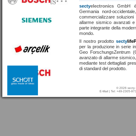
secty
electronics
GmbH è u
Germania nord-occidentale,
commercializzare soluzioni ef
allarme sismico avanzati e
parte integrante della moderna
mondo.
Il nostro prodotto
secty
life
per la produzione in serie in
Geo ForschungsZentrum (
avanzato di allarme sismico, 
mediante test dettagliati pre
di standard del prodotto.
© 2026 secty 
E-Mail
| Tel: +49-2305-9