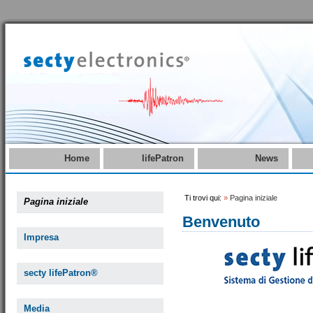
Home
lifePatron
News
Ti trovi qui:
»
Pagina iniziale
Pagina iniziale
Benvenuto
Impresa
secty lifePatron®
Media