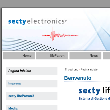
Home
lifePatron
News
Ti trovi qui:
»
Pagina iniziale
Pagina iniziale
Benvenuto
Impresa
secty lifePatron®
Media