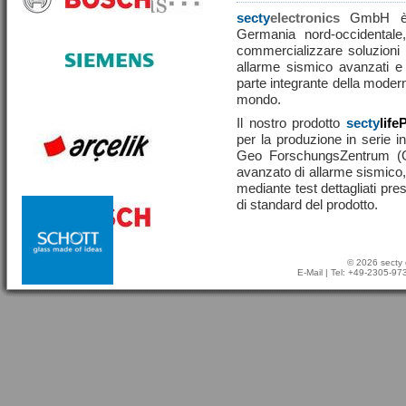
secty
electronics
GmbH è u
Germania nord-occidentale,
commercializzare soluzioni ef
allarme sismico avanzati e
parte integrante della moderna
mondo.
Il nostro prodotto
secty
life
per la produzione in serie in
Geo ForschungsZentrum (
avanzato di allarme sismico, 
mediante test dettagliati pre
di standard del prodotto.
© 2026 secty 
E-Mail
| Tel: +49-2305-9