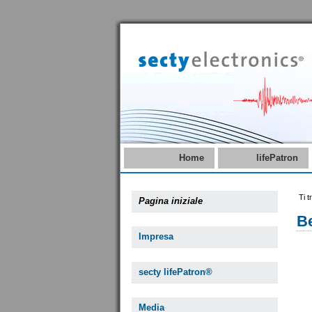
Home
lifePatron
Ti t
Pagina iniziale
B
Impresa
secty lifePatron®
Media