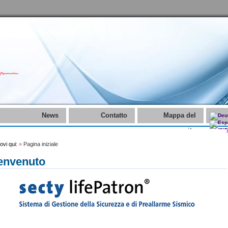
News
Contatto
Mappa del
sito
rovi qui:
»
Pagina iniziale
envenuto