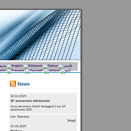
News
30.10.2025
20° anniversario dell'azienda!
secty electronics GmbH festeggerà il suo 20°
anniversario 2025.
Cat: Topnews
[leggi]
22.05.2025