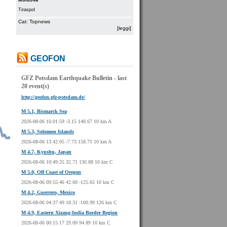
Moldova
Tiraspol
Cat: Topnews
[leggi]
GEOFON
GFZ Potsdam Earthquake Bulletin - last
20 event(s)
http://geofon.gfz-potsdam.de/
M 5.1, Bismarck Sea
2026-08-06 16:01:59 -3.15 148.67 10 km A
M 5.3, Solomon Islands
2026-08-06 13:42:05 -7.73 158.75 10 km A
M 4.7, Kyushu, Japan
2026-08-06 10:49:25 32.71 130.88 10 km C
M 5.0, Off Coast of Oregon
2026-08-06 09:55:46 42.60 -125.65 10 km C
M 4.2, Guerrero, Mexico
2026-08-06 04:37:49 18.31 -100.99 126 km C
M 4.9, Eastern Xizang-India Border Region
2026-08-06 00:15:17 29.09 94.89 10 km C