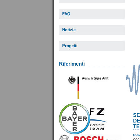
FAQ
Notizie
Progetti
Riferimenti
SE
D
TE
sec
occ