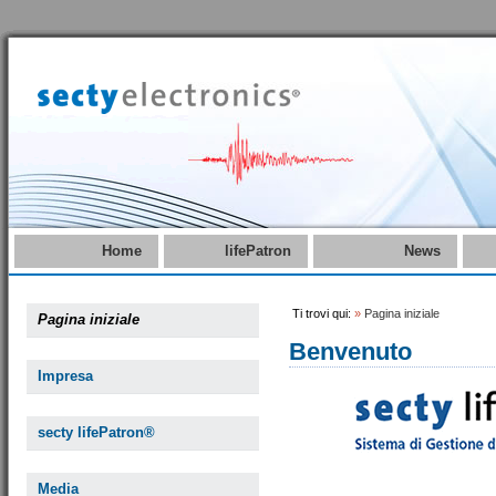
Home
lifePatron
News
Ti trovi qui:
»
Pagina iniziale
Pagina iniziale
Benvenuto
Impresa
secty lifePatron®
Media