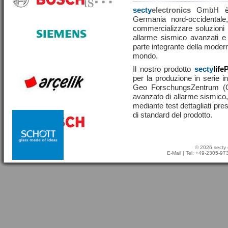
secty
electronics
GmbH è u
Germania nord-occidentale,
commercializzare soluzioni ef
allarme sismico avanzati e
parte integrante della moderna
mondo.
Il nostro prodotto
secty
life
per la produzione in serie in
Geo ForschungsZentrum (
avanzato di allarme sismico, 
mediante test dettagliati pre
di standard del prodotto.
© 2026 secty 
E-Mail
| Tel: +49-2305-9