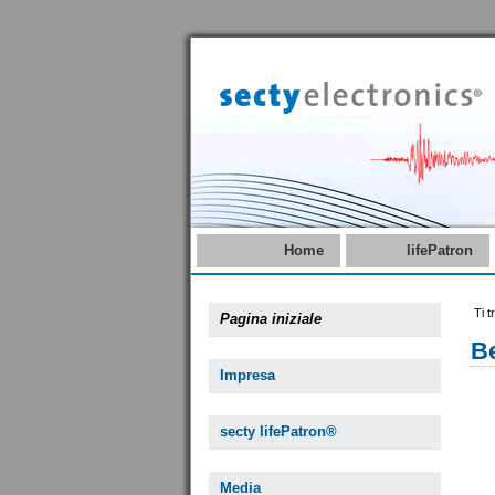
Home
lifePatron
Ti t
Pagina iniziale
B
Impresa
secty lifePatron®
Media