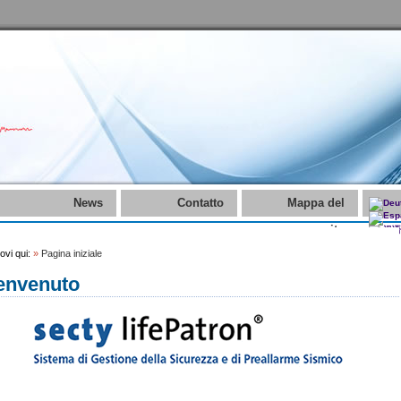
News
Contatto
Mappa del
sito
rovi qui:
»
Pagina iniziale
envenuto