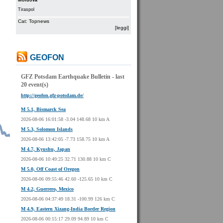
Moldova
Tiraspol
Cat: Topnews
[leggi]
GEOFON
GFZ Potsdam Earthquake Bulletin - last
20 event(s)
http://geofon.gfz-potsdam.de/
M 5.1, Bismarck Sea
2026-08-06 16:01:58 -3.04 148.68 10 km A
M 5.3, Solomon Islands
2026-08-06 13:42:05 -7.73 158.75 10 km A
M 4.7, Kyushu, Japan
2026-08-06 10:49:25 32.71 130.88 10 km C
M 5.0, Off Coast of Oregon
2026-08-06 09:55:46 42.60 -125.65 10 km C
M 4.2, Guerrero, Mexico
2026-08-06 04:37:49 18.31 -100.99 126 km C
M 4.9, Eastern Xizang-India Border Region
2026-08-06 00:15:17 29.09 94.89 10 km C