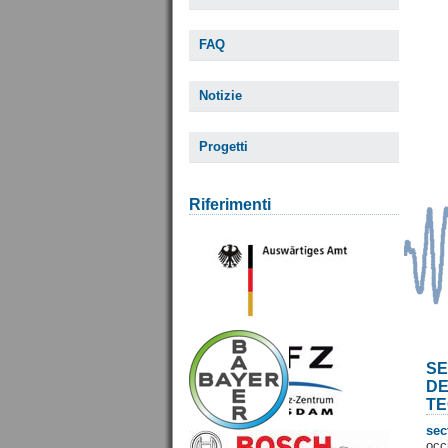
FAQ
Notizie
Progetti
Riferimenti
SE
D
TE
sec
occ