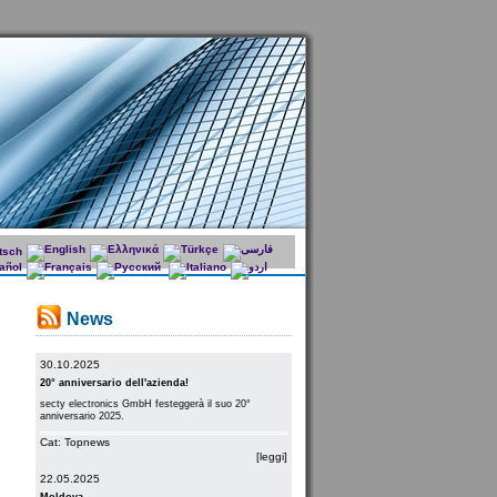
News
30.10.2025
20° anniversario dell'azienda!
secty electronics GmbH festeggerà il suo 20°
anniversario 2025.
Cat: Topnews
[leggi]
22.05.2025