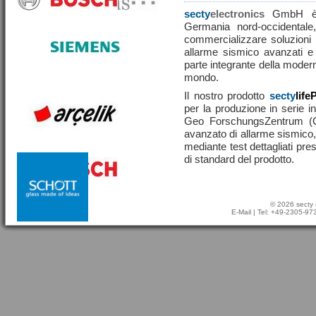
secty
electronics
GmbH è u
Germania nord-occidentale,
commercializzare soluzioni ef
allarme sismico avanzati e
parte integrante della moderna
mondo.
Il nostro prodotto
secty
life
per la produzione in serie in
Geo ForschungsZentrum (
avanzato di allarme sismico, 
mediante test dettagliati pre
di standard del prodotto.
© 2026 secty 
E-Mail
| Tel: +49-2305-9