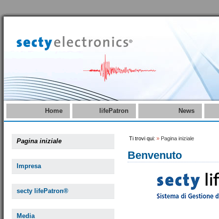
Home
lifePatron
News
Ti trovi qui:
»
Pagina iniziale
Pagina iniziale
Benvenuto
Impresa
secty lifePatron®
Media